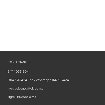
CONTACTÁNOS
541140351804
011 4731 3424 Rot. / Whatsapp 114731 3424
mercedes@cdtek.com.ar
Tigre - Buenos Aires