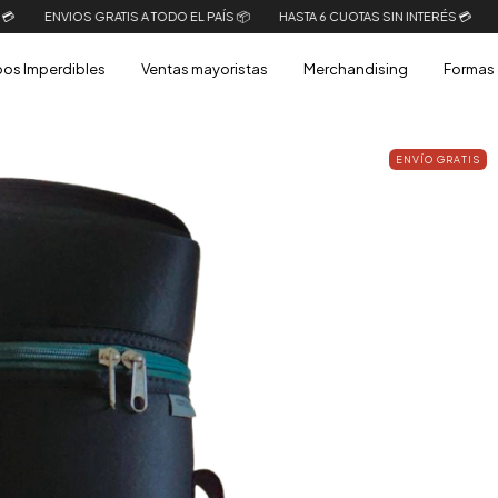
ATIS A TODO EL PAÍS 📦
HASTA 6 CUOTAS SIN INTERÉS 💳
ENVIOS GRATIS A
os Imperdibles
Ventas mayoristas
Merchandising
Formas 
ENVÍO GRATIS