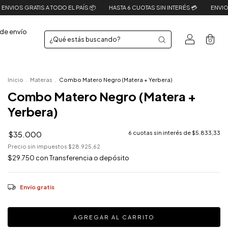
 TODO EL PAÍS 📦
HASTA 6 CUOTAS SIN INTERÉS 💳
ENVIOS GRATIS A TODO 
de envío
0
Inicio
.
Materas
.
Combo Matero Negro (Matera + Yerbera)
Combo Matero Negro (Matera +
Yerbera)
$35.000
6
cuotas sin interés de
$5.833,33
Precio sin impuestos
$28.925,62
$29.750
con
Transferencia o depósito
Envío gratis