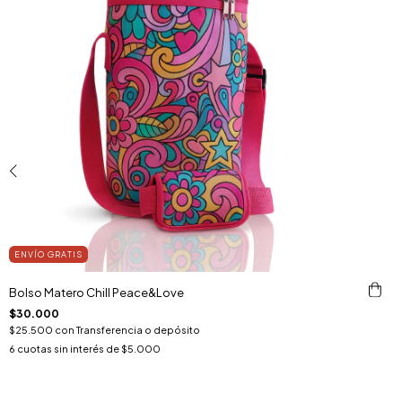
ENVÍO GRATIS
Bolso Matero Chill Peace&Love
$30.000
$25.500
con
Transferencia o depósito
6
cuotas sin interés de
$5.000