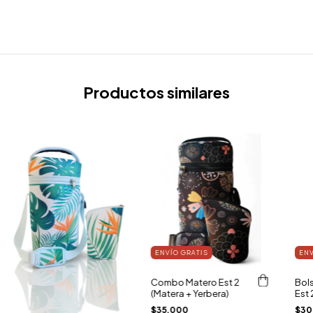
Productos similares
ENVÍO GRATIS
ENV
Combo Matero Est 2
Bol
(Matera + Yerbera)
Est 
$35.000
$30