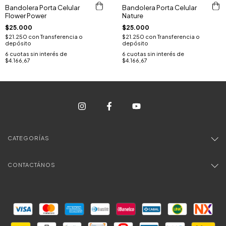
Bandolera Porta Celular
Bandolera Porta Celular
Flower Power
Nature
$25.000
$25.000
$21.250
con
Transferencia o
$21.250
con
Transferencia o
depósito
depósito
6
cuotas sin interés de
6
cuotas sin interés de
$4.166,67
$4.166,67
CATEGORÍAS
CONTACTÁNOS