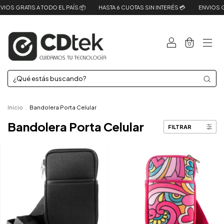
OS GRATIS A TODO EL PAÍS 📦
HASTA 6 CUOTAS SIN INTERÉS 💳
ENVIOS GRAT
0
Inicio
.
Bandolera Porta Celular
Bandolera Porta Celular
FILTRAR