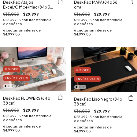
Desk Pad Atajos
Desk Pad MAPA (84 x 38
Excel/Office/Mac (84 x 38
cm)
cm)
$35.000
$29.999
$36.000
$29.999
$25.499,15
con
Transferencia
$25.499,15
con
Transferencia
o depósito
o depósito
6
cuotas sin interés de
6
cuotas sin interés de
$4.999,83
$4.999,83
17
%
OFF
17
%
OFF
ENVÍO GRATIS
ENVÍO GRATIS
Desk Pad FLOWERS (84 x
Desk Pad Liso Negro (84 x
38 cm)
38 cm)
$36.000
$29.999
$36.000
$29.999
$25.499,15
con
Transferencia
$25.499,15
con
Transferencia
o depósito
o depósito
6
cuotas sin interés de
6
cuotas sin interés de
$4.999,83
$4.999,83