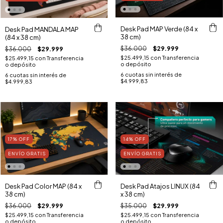
Desk Pad MAP Verde (84 x
Desk Pad MANDALA MAP
38 cm)
(84 x 38 cm)
$36.000
$29.999
$36.000
$29.999
$25.499,15
con
Transferencia
$25.499,15
con
Transferencia
o depósito
o depósito
6
cuotas sin interés de
6
cuotas sin interés de
$4.999,83
$4.999,83
17
%
OFF
14
%
OFF
ENVÍO GRATIS
ENVÍO GRATIS
Desk Pad Color MAP (84 x
Desk Pad Atajos LINUX (84
38 cm)
x 38 cm)
$36.000
$29.999
$35.000
$29.999
$25.499,15
con
Transferencia
$25.499,15
con
Transferencia
o depósito
o depósito