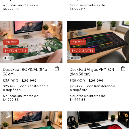
6
cuotas sin interés de
6
cuotas sin interés de
$4.999,83
$4.999,83
17
%
OFF
14
%
OFF
ENVÍO GRATIS
ENVÍO GRATIS
Desk Pad TROPICAL (84 x
Desk Pad Atajos PHYTON
38 cm)
(84 x 38 cm)
$36.000
$29.999
$35.000
$29.999
$25.499,15
con
Transferencia
$25.499,15
con
Transferencia
o depósito
o depósito
6
cuotas sin interés de
6
cuotas sin interés de
$4.999,83
$4.999,83