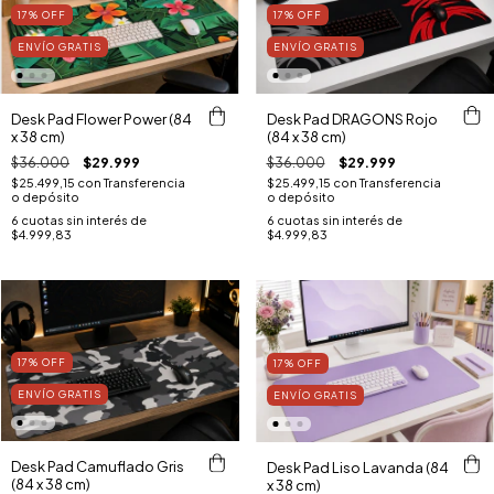
17
%
OFF
17
%
OFF
ENVÍO GRATIS
ENVÍO GRATIS
Desk Pad Flower Power (84
Desk Pad DRAGONS Rojo
x 38 cm)
(84 x 38 cm)
$36.000
$29.999
$36.000
$29.999
$25.499,15
con
Transferencia
$25.499,15
con
Transferencia
o depósito
o depósito
6
cuotas sin interés de
6
cuotas sin interés de
$4.999,83
$4.999,83
17
%
OFF
17
%
OFF
ENVÍO GRATIS
ENVÍO GRATIS
Desk Pad Camuflado Gris
Desk Pad Liso Lavanda (84
(84 x 38 cm)
x 38 cm)