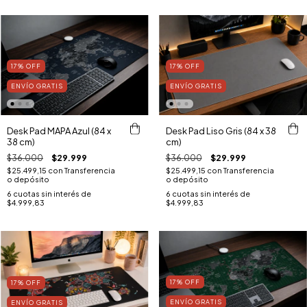
17
%
OFF
17
%
OFF
ENVÍO GRATIS
ENVÍO GRATIS
Desk Pad MAPA Azul (84 x
Desk Pad Liso Gris (84 x 38
38 cm)
cm)
$36.000
$29.999
$36.000
$29.999
$25.499,15
con
Transferencia
$25.499,15
con
Transferencia
o depósito
o depósito
6
cuotas sin interés de
6
cuotas sin interés de
$4.999,83
$4.999,83
17
%
OFF
17
%
OFF
ENVÍO GRATIS
ENVÍO GRATIS