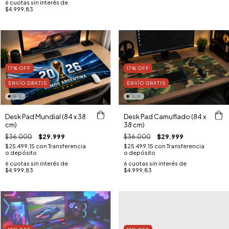
6
cuotas sin interés de
$4.999,83
17
%
OFF
17
%
OFF
ENVÍO GRATIS
ENVÍO GRATIS
Desk Pad Mundial (84 x 38
Desk Pad Camuflado (84 x
cm)
38 cm)
$36.000
$29.999
$36.000
$29.999
$25.499,15
con
Transferencia
$25.499,15
con
Transferencia
o depósito
o depósito
6
cuotas sin interés de
6
cuotas sin interés de
$4.999,83
$4.999,83