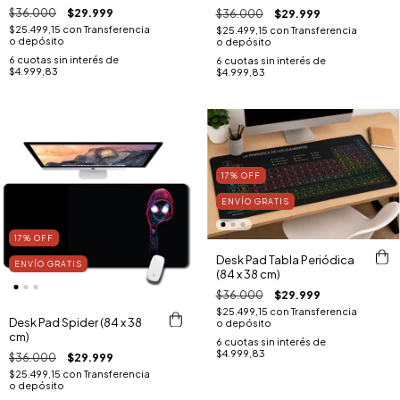
$36.000
$29.999
$36.000
$29.999
$25.499,15
con
Transferencia
$25.499,15
con
Transferencia
o depósito
o depósito
6
cuotas sin interés de
6
cuotas sin interés de
$4.999,83
$4.999,83
17
%
OFF
ENVÍO GRATIS
17
%
OFF
Desk Pad Tabla Periódica
ENVÍO GRATIS
(84 x 38 cm)
$36.000
$29.999
$25.499,15
con
Transferencia
Desk Pad Spider (84 x 38
o depósito
cm)
6
cuotas sin interés de
$4.999,83
$36.000
$29.999
$25.499,15
con
Transferencia
o depósito