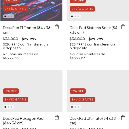
17
%
OFF
17
%
OFF
ENVÍO GRATIS
ENVÍO GRATIS
Desk Pad F1 Franco (84 x 38
Desk Pad Sistema Solar (84
cm)
x 38 cm)
$36.000
$29.999
$36.000
$29.999
$25.499,15
con
Transferencia
$25.499,15
con
Transferencia
o depósito
o depósito
6
cuotas sin interés de
6
cuotas sin interés de
$4.999,83
$4.999,83
17
%
OFF
17
%
OFF
ENVÍO GRATIS
ENVÍO GRATIS
Desk Pad Hexagon Azul
Desk Pad Ultimate (84 x 38
(84 x 38 cm)
cm)