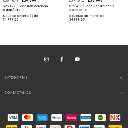
$36.000
$29.999
$36.000
$29.999
$25.499,15
con
Transferencia
$25.499,15
con
Transferencia
o depósito
o depósito
6
cuotas sin interés de
6
cuotas sin interés de
$4.999,83
$4.999,83
CATEGORÍAS
CONTACTÁNOS