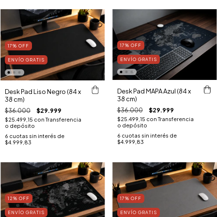
17
%
OFF
17
%
OFF
ENVÍO GRATIS
ENVÍO GRATIS
Desk Pad MAPA Azul (84 x
Desk Pad Liso Negro (84 x
38 cm)
38 cm)
$36.000
$29.999
$36.000
$29.999
$25.499,15
con
Transferencia
$25.499,15
con
Transferencia
o depósito
o depósito
6
cuotas sin interés de
6
cuotas sin interés de
$4.999,83
$4.999,83
12
%
OFF
17
%
OFF
ENVÍO GRATIS
ENVÍO GRATIS