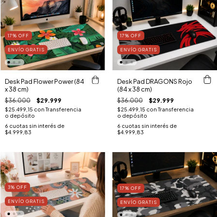
17
%
OFF
17
%
OFF
ENVÍO GRATIS
ENVÍO GRATIS
Desk Pad Flower Power (84
Desk Pad DRAGONS Rojo
x 38 cm)
(84 x 38 cm)
$36.000
$29.999
$36.000
$29.999
$25.499,15
con
Transferencia
$25.499,15
con
Transferencia
o depósito
o depósito
6
cuotas sin interés de
6
cuotas sin interés de
$4.999,83
$4.999,83
3
%
OFF
17
%
OFF
ENVÍO GRATIS
ENVÍO GRATIS