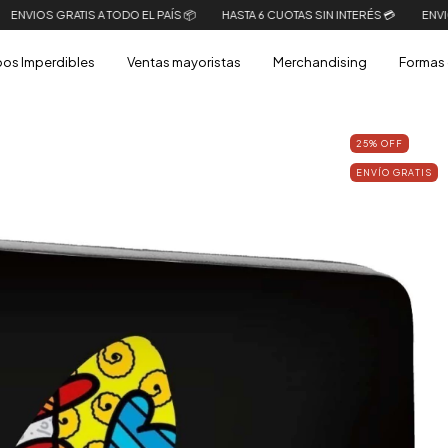
 A TODO EL PAÍS 📦
HASTA 6 CUOTAS SIN INTERÉS 💳
ENVIOS GRATIS A TOD
os Imperdibles
Ventas mayoristas
Merchandising
Formas 
25
%
OFF
ENVÍO GRATIS