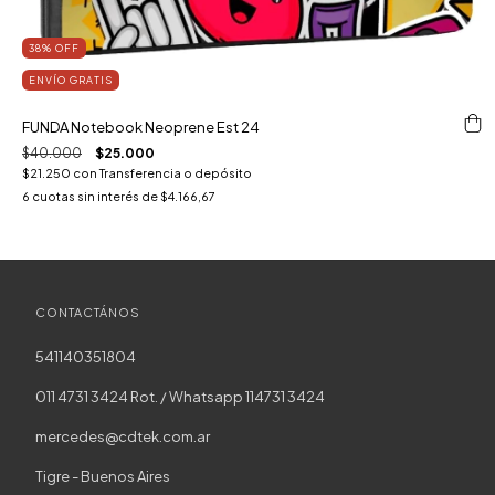
38
%
OFF
ENVÍO GRATIS
FUNDA Notebook Neoprene Est 24
$40.000
$25.000
$21.250
con
Transferencia o depósito
6
cuotas sin interés de
$4.166,67
CONTACTÁNOS
541140351804
011 4731 3424 Rot. / Whatsapp 114731 3424
mercedes@cdtek.com.ar
Tigre - Buenos Aires