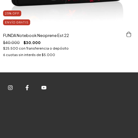
25
%
OFF
ENVÍO GRATIS
FUNDA Notebook Neoprene Est 22
$40.000
$30.000
$25.500
con
Transferencia o depósito
6
cuotas sin interés de
$5.000