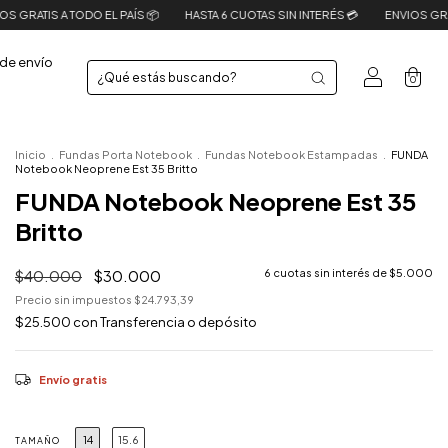
O EL PAÍS 📦
HASTA 6 CUOTAS SIN INTERÉS 💳
ENVIOS GRATIS A TODO EL P
de envío
0
Inicio
.
Fundas Porta Notebook
.
Fundas Notebook Estampadas
.
FUNDA
Notebook Neoprene Est 35 Britto
FUNDA Notebook Neoprene Est 35
Britto
$40.000
$30.000
6
cuotas sin interés de
$5.000
Precio sin impuestos
$24.793,39
$25.500
con
Transferencia o depósito
Envío gratis
14
15.6
TAMAÑO