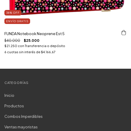
38
%
OFF
ENVÍO GRATIS
FUNDA Notebook Neoprene Est 5
$40.000
$25.000
$21.250
con
Transferencia o depósito
6
cuotas sin interés de
$4.166,67
CATEGORÍAS
Inicio
Productos
Combos Imperdibles
Ventas mayoristas